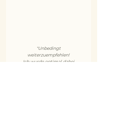
"Unbedingt
weiterzuempfehlen!
Ich wurde optimal dabei
unterstützt, mir selbst
auf die Schlichte zu
kommen, eine schnelle
Lösung zu finden und
umgehend danach zu
handeln.
So haben sich dauerhaft
neue Verhaltensweisen
bei mir etabliert.
Danke!"