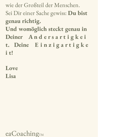
wie der Großteil der Menschen.
Sei Dir einer Sache gewiss: 
Du bist 
genau richtig.
Und womöglich steckt genau in 
Deiner    A n d e r s a r t i g k e i 
t.   Deine    E i n z i g a r t i g k e 
i t!
Love
Lisa
eaCoaching
TM