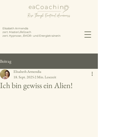
Elisabeth Armendia
zert. MasterLifeCoach
zert. Hypnose-, EMDR- und Energietrainerin
Beitrag
Elisabeth Armendia
18. Sept. 2025
2 Min. Lesezeit
Ich bin gewiss ein Alien!