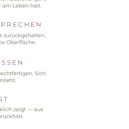
r am Leben hält.
SPRECHEN
e zurückgehalten,
ie Oberfläche.
ISSEN
chtfertigen. Sich
rsteht.
ST
klich zeigt — aus
urückhält.