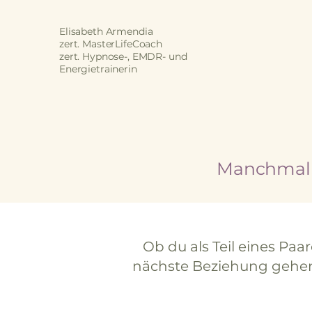
Elisabeth Armendia
zert. MasterLifeCoach
zert. Hypnose-, EMDR- und
Energietrainerin
Manchmal b
Ob du als Teil eines Paa
nächste Beziehung gehen 