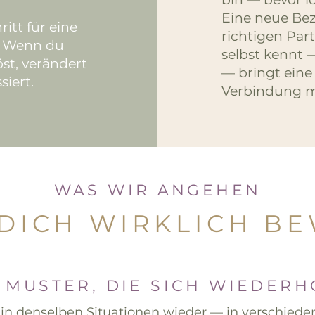
Eine neue Be
itt für eine
richtigen Part
. Wenn du
selbst kennt 
st, verändert
— bringt eine
iert.
Verbindung m
WAS WIR ANGEHEN
DICH WIRKLICH B
 MUSTER, DIE SICH WIEDER
 in denselben Situationen wieder — in verschied