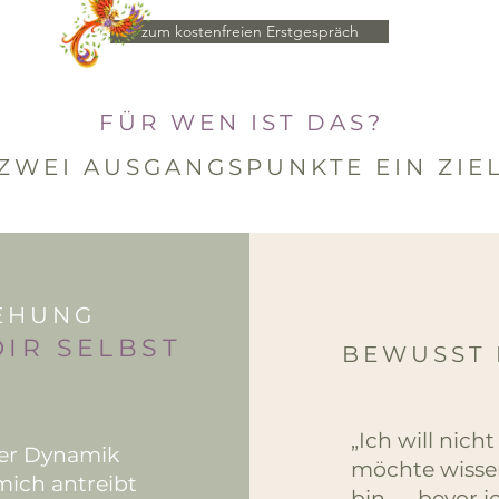
zum kostenfreien Erstgespräch
FÜR WEN IST DAS?
ZWEI AUSGANGSPUNKTE EIN ZIE
IEHUNG
IR SELBST
BEWUSST 
„Ich will nich
erer Dynamik
möchte wissen
mich antreibt
bin — bevor i