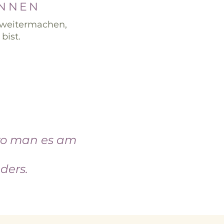
INNEN
 weitermachen,
bist.
 wo man es am
ders.